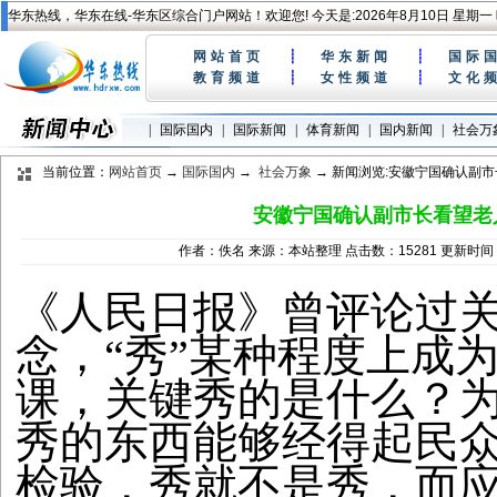
华东热线，华东在线-华东区综合门户网站！欢迎您! 今天是:
2026年8月10日 星期一
网站首页
┊
华东新闻
┊
国际
教育频道
┊
女性频道
┊
文化
|
国际国内
|
国际新闻
|
体育新闻
|
国内新闻
|
社会万
当前位置：
网站首页
→
国际国内
→
社会万象
→ 新闻浏览:安徽宁国确认副市
安徽宁国确认副市长看望老
作者：佚名 来源：本站整理 点击数：15281 更新时间：2
《人民日报》曾评论过关
念，“秀”某种程度上成
课，关键秀的是什么？
秀的东西能够经得起民
检验，秀就不是秀，而