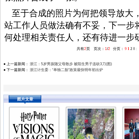
至于合成的照片为何把领导放大
站工作人员做法确有不妥，下一步
何处理相关责任人，还有待进一步
共有
2
页
页次：
1
/
2
分页：
9
1
2
8
:
● 上一篇新闻：
浙江：5岁男孩随父母散步 被陌生男子连砍3刀(图)
● 下一篇新闻：
浙江计生委：“单独二胎”政策最快明年初出炉
图片文章