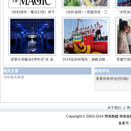
《哈利波特：魔法幻境》将于
《你的成就》| 震撼演讲：三
“全民
诺莱仕游艇会6周年庆“未·蓝
2019远东杯预告：扬帆启航，
安徽宁国
相关文章
新闻评论
没有相关新闻
查看所有评论(共
0
条)
关于我们
|
用
Copyright © 2003-2024
华东热线 华东在线 w
备案号